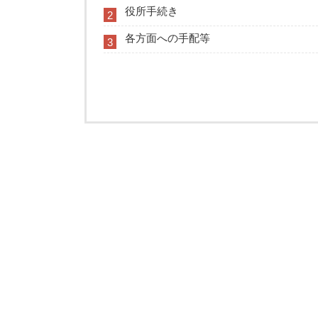
役所手続き
2
各方面への手配等
3