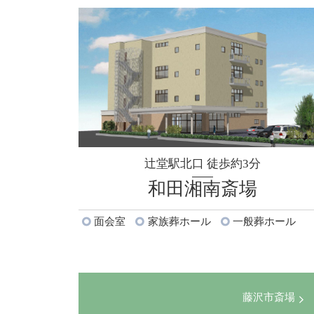
辻堂駅北口 徒歩約3分
和田湘南斎場
面会室
家族葬ホール
一般葬ホール
藤沢市斎場