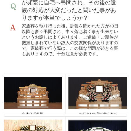
が頻繁に自宅へ弔問され、その後の遺
族の対応が大変だったと聞いた事があ
りますが本当でしょうか？
家族葬を執り行った後、訃報を聞かれた方が49日
以降も多々弔問され、中々落ち着く事が出来ない
というお話しはよくあります。ご遺族・ご親族が
把握しきれていない故人の交友関係がありますの
で、家族葬で行う際は、この様な問題が起きる事
もありますので、十分注意が必要です。
白木仏式祭壇
お好きなお花で飾られて