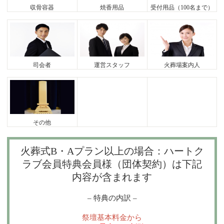
収骨容器
焼香用品
受付用品（100名まで）
司会者
運営スタッフ
火葬場案内人
その他
火葬式B・Aプラン以上の場合：ハートク
ラブ会員特典会員様（団体契約）は下記
内容が含まれます
– 特典の内訳 –
祭壇基本料金から