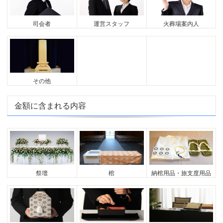
司会者
運営スタッフ
火葬場案内人
その他
金額に含まれる内容
祭壇
棺
納棺用品・旅支度用品