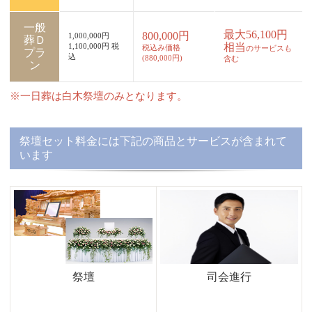
一般
最大56,100円
800,000円
1,000,000円
葬Ｄ
相当
1,100,000円 税
税込み価格
のサービスも
プラ
込
(880,000円)
含む
ン
※一日葬は白木祭壇のみとなります。
祭壇セット料金には下記の商品とサービスが含まれて
います
祭壇
司会進行