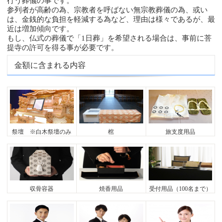
行う葬儀の事です。
参列者が高齢の為、宗教者を呼ばない無宗教葬儀の為、或い
は、金銭的な負担を軽減する為など、理由は様々であるが、最
近は増加傾向です。
もし、仏式の葬儀で「1日葬」を希望される場合は、事前に菩
提寺の許可を得る事が必要です。
金額に含まれる内容
祭壇 ※白木祭壇のみ
棺
旅支度用品
収骨容器
焼香用品
受付用品（100名まで）