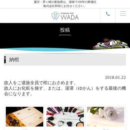
藤沢・茅ヶ崎の家族葬は、湘南で100年の葬儀社
株式会社和田にお任せください。
投稿
納棺
2018.01.22
故人をご遺族全員で棺におさめます。
故人にお化粧を施す、または、湯灌（ゆかん）をする最後の機
会になります。