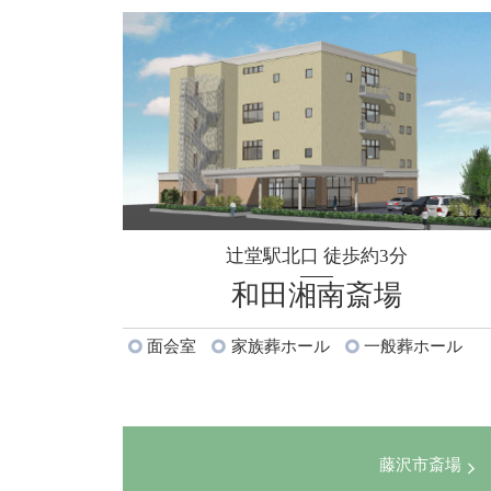
辻堂駅北口 徒歩約3分
和田湘南斎場
面会室
家族葬ホール
一般葬ホール
藤沢市斎場