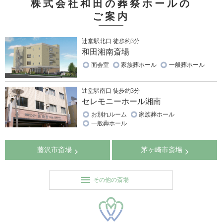
株式会社和田の葬祭ホールの
ご案内
辻堂駅北口 徒歩約3分
和田湘南斎場
面会室
家族葬ホール
一般葬ホール
辻堂駅南口 徒歩約3分
セレモニーホール湘南
お別れルーム
家族葬ホール
一般葬ホール
藤沢市斎場
茅ヶ崎市斎場
その他の斎場