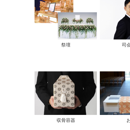
祭壇
司
収骨容器