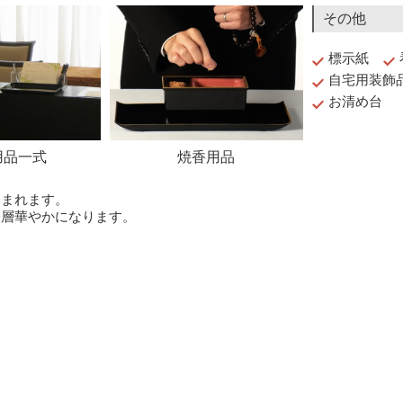
その他
標示紙
自宅用装飾
お清め台
用品一式
焼香用品
含まれます。
一層華やかになります。