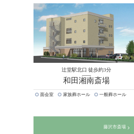
辻堂駅北口 徒歩約3分
和田湘南斎場
面会室
家族葬ホール
一般葬ホール
藤沢市斎場