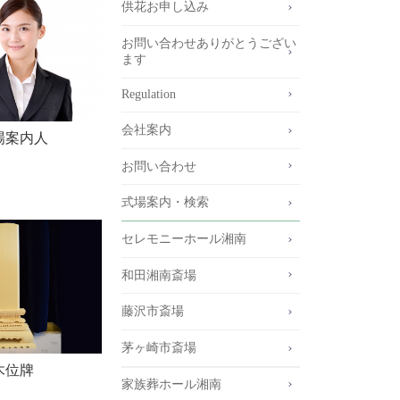
供花お申し込み
お問い合わせありがとうござい
ます
Regulation
会社案内
場案内人
お問い合わせ
式場案内・検索
セレモニーホール湘南
和田湘南斎場
藤沢市斎場
茅ヶ崎市斎場
木位牌
家族葬ホール湘南