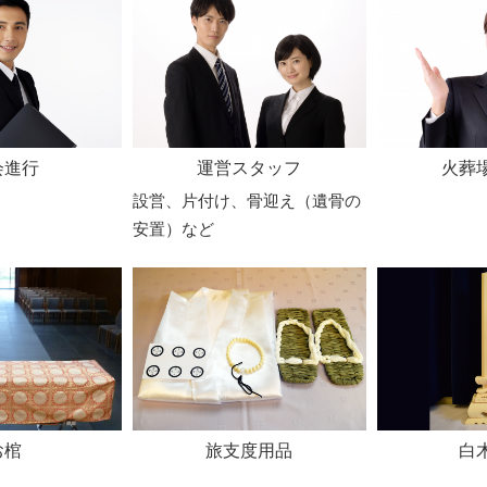
会進行
運営スタッフ
火葬
設営、片付け、骨迎え（遺骨の
安置）など
お棺
旅支度用品
白