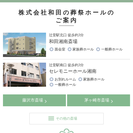
株式会社和田の葬祭ホールの
ご案内
辻堂駅北口 徒歩約3分
和田湘南斎場
面会室
家族葬ホール
一般葬ホール
辻堂駅南口 徒歩約3分
セレモニーホール湘南
お別れルーム
家族葬ホール
一般葬ホール
藤沢市斎場
茅ヶ崎市斎場
その他の斎場