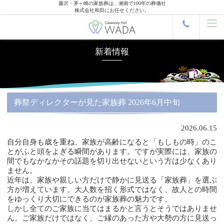
藤沢・茅ヶ崎の家族葬は、湘南で100年の葬儀社
株式会社和田にお任せください。
新着情報
葬祭ディレクターが見た家族葬 2026年6月中旬
2026.06.15
自分自身も歳を重ね、家族が高齢になると「もしもの時」
のこ
とがふと頭をよぎる瞬間があります。ですが実際には、
家族の
間でもなかなかその話題を切り出せないという方は少なくあ
り
ません。
近年は、家族や親しい方だけで静かに見送る「家族葬」
を選ぶ
方が増えています。大人数を招く形式ではなく、
故人との時間
をゆっくり大切にできるのが家族葬の魅力です。
しかし全てのご家族に当てはまるかと言うとそうではありませ
ん。
ご家族だけではなく、
ご縁のあった方や大勢の方に見送っ